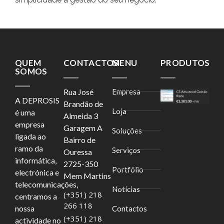
QUEM
CONTACTOS
MENU
PRODUTOS
SOMOS
Rua José
Empresa
A DEPROSIS
Brandão de
Loja
é uma
Almeida 3
empresa
Garagem A
Soluções
ligada ao
Bairro de
ramo da
Serviços
Ouressa
informática,
2725-350
Portfólio
electrónica e
Mem Martins
telecomunicações,
Notícias
(+351) 218
centramos a
266 118
nossa
Contactos
(+351) 218
actividade no