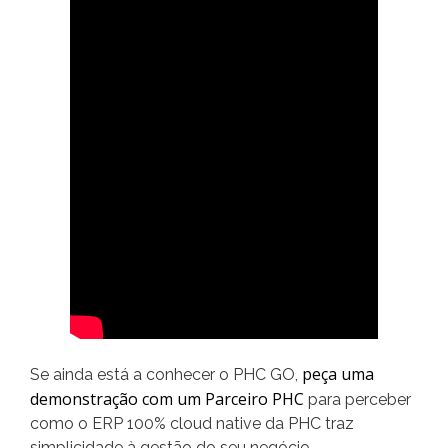
peça uma
Se ainda está a conhecer o PHC GO,
demonstração com um Parceiro PHC
para perceber
como o ERP 100% cloud native da PHC traz
simplicidade à gestão do seu negócio.