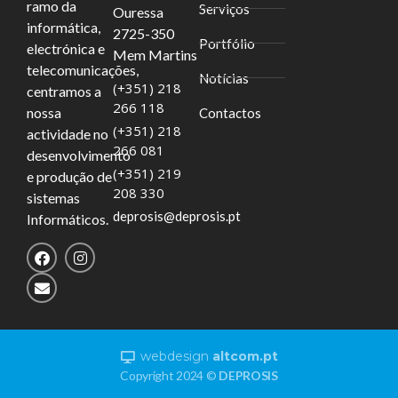
ramo da
Serviços
Ouressa
informática,
2725-350
Portfólio
electrónica e
Mem Martins
telecomunicações,
Notícias
(+351) 218
centramos a
266 118
nossa
Contactos
(+351) 218
actividade no
266 081
desenvolvimento
(+351) 219
e produção de
208 330
sistemas
deprosis@deprosis.pt
Informáticos.
webdesign
altcom.pt
Copyright 2024 ©
DEPROSIS