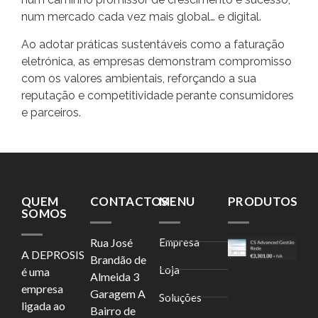
num mercado cada vez mais global… e digital.
Ao adotar práticas sustentáveis como a faturação
eletrónica, as empresas demonstram compromisso
com os valores ambientais, reforçando a sua
reputação e competitividade perante consumidores
e parceiros.
QUEM
CONTACTOS
MENU
PRODUTOS
SOMOS
Rua José
Empresa
A DEPROSIS
Brandão de
Loja
é uma
Almeida 3
empresa
Garagem A
Soluções
ligada ao
Bairro de