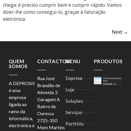
chega: é preciso cumprir bem e cumprir rápido. Vamos
dizer-lhe como consegui-lo, graças à faturação
eletrónica.
Next
→
QUEM
CONTACTOS
MENU
PRODUTOS
SOMOS
Rua José
Empresa
A DEPROSIS
Brandão de
Loja
é uma
Almeida 3
empresa
Garagem A
Soluções
ligada ao
Bairro de
ramo da
Serviços
Ouressa
informática,
2725-350
Portfólio
electrónica e
Mem Martins