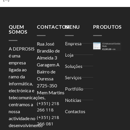
QUEM
CONTACTOS
MENU
PRODUTOS
SOMOS
Rua José
Empresa
A DEPROSIS
Brandão de
Loja
é uma
Almeida 3
empresa
Garagem A
Soluções
ligada ao
Bairro de
ramo da
Serviços
Ouressa
informática,
2725-350
Portfólio
electrónica e
Mem Martins
telecomunicações,
Notícias
(+351) 218
centramos a
266 118
nossa
Contactos
(+351) 218
actividade no
266 081
desenvolvimento